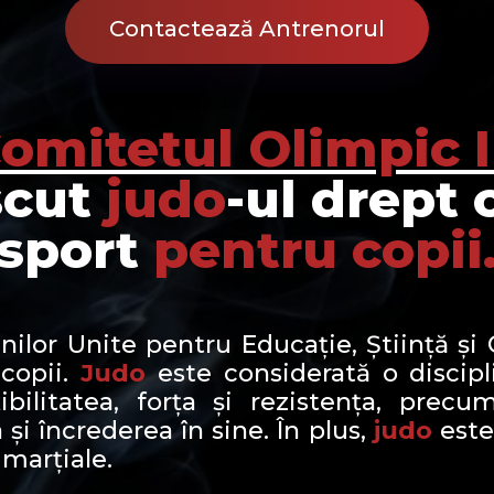
Contactează Antrenorul
omitetul Olimpic 
scut
judo
-ul drept 
sport
pentru copii
nilor Unite pentru Educație, Știință ș
 copii.
Judo
este considerată o discipl
xibilitatea, forța și rezistența, prec
 și încrederea în sine. În plus,
judo
este
 marțiale.