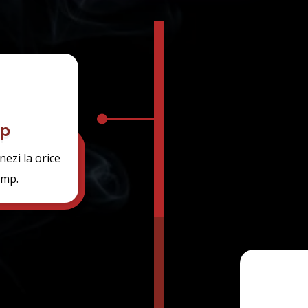
op
nezi la orice
imp.