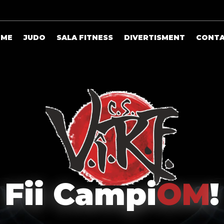
OME
JUDO
SALA FITNESS
DIVERTISMENT
CONT
Fii Campi
OM
!