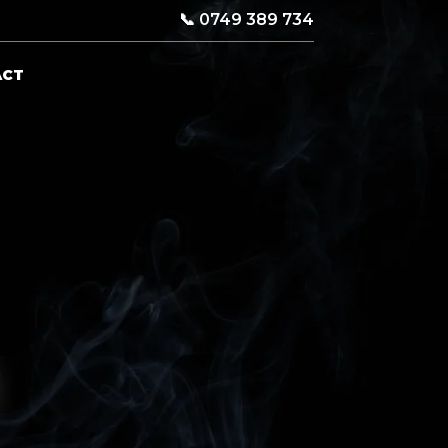
📞
0749 389 734
ACT