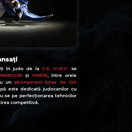
ansați
ți în judo de la
C.S. V.i.R.F.
se
 MIERCURI
și
VINERI
, între orele
Cu un
abonament lunar de 150
upă este dedicată judocanilor cu
u-se pe perfecționarea tehnicilor
irea competitivă.