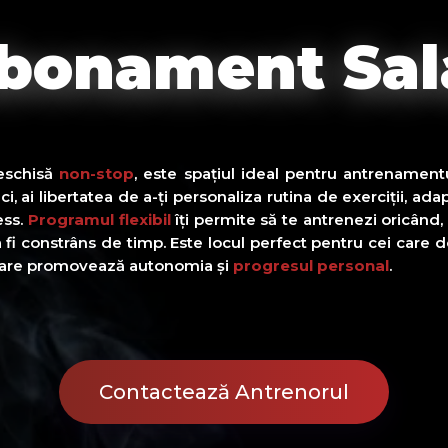
bonament
Sal
deschisă
non-stop
, este spațiul ideal pentru antrenament
ici, ai libertatea de a-ți personaliza rutina de exerciții, ada
ess.
Programul flexibil
îți permite să te antrenezi oricând,
ă a fi constrâns de timp. Este locul perfect pentru cei care
care promovează autonomia și
progresul personal
.
Contactează Antrenorul