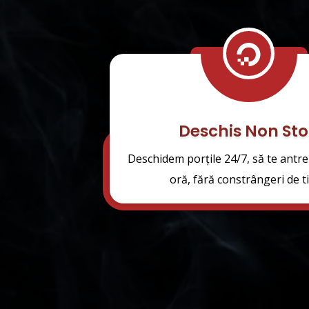

Deschis Non St
Deschidem porțile 24/7, să te antre
oră, fără constrângeri de t