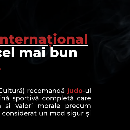
Internațional
cel mai bun
.
i Cultură) recomandă
judo
-ul
ină sportivă completă care
um și valori morale precum
 considerat un mod sigur și