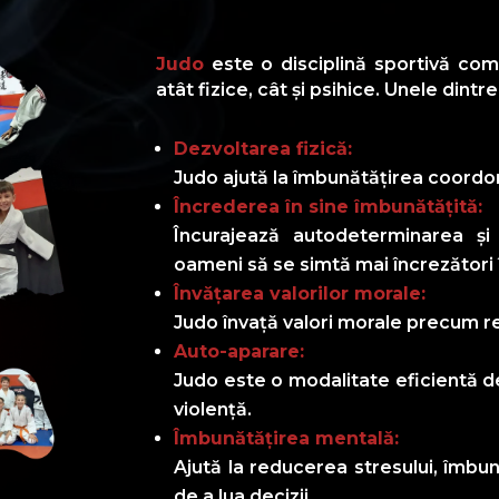
Judo
este o disciplină sportivă com
atât fizice, cât și psihice. Unele dintr
Dezvoltarea fizică:
Judo ajută la îmbunătățirea coordonării
Încrederea în sine îmbunătățită:
Încurajează autodeterminarea și
oameni să se simtă mai încrezători în
Învățarea valorilor morale:
Judo învață valori morale precum re
Auto-aparare:
Judo este o modalitate eficientă de
violență.
Îmbunătățirea mentală:
Ajută la reducerea stresului, îmbu
de a lua decizii.