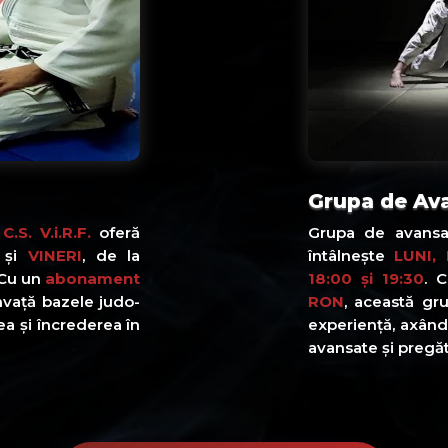
Grupa de Av
a
C.S. V.i.R.F.
oferă
Grupa de avansa
și
VINERI
, de la
întâlnește
LUNI,
 Cu un
abonament
18:00 și 19:30
. 
 învață bazele judo-
RON
, această gr
tea și încrederea în
experiență, axând
avansate și pregăt