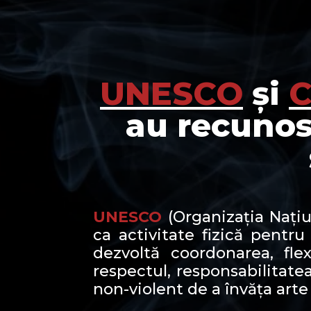
UNESCO
și
C
au recuno
UNESCO
(Organizația Națiu
ca activitate fizică pentru
dezvoltă coordonarea, fle
respectul, responsabilitatea
non-violent de a învăța arte